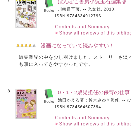
7
ぽんぽこ書房小説玉石編集部
川崎昌平著. -- 光文社, 2019.
ISBN:9784334912796
Contents and Summary
Show all reviews of this bibli
漫画になっていて読みやすい！
編集業界の中を少し覗けました。ストーリーも淡
も頭に入ってきやすかったです。
8
0・1・2歳児担任の保育の仕事
池田かえる著 ; 鈴木みゆき監修. -- ひかり
ISBN:9784564607394
Contents and Summary
Show all reviews of this bibli