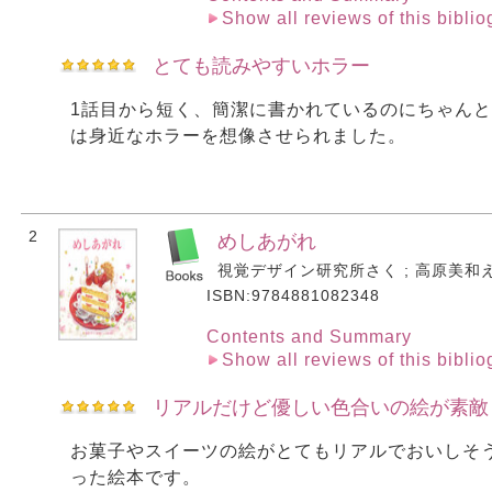
Show all reviews of this bibli
とても読みやすいホラー
1話目から短く、簡潔に書かれているのにちゃん
は身近なホラーを想像させられました。
2
めしあがれ
視覚デザイン研究所さく ; 高原美和え. 
ISBN:9784881082348
Contents and Summary
Show all reviews of this bibli
リアルだけど優しい色合いの絵が素敵
お菓子やスイーツの絵がとてもリアルでおいしそ
った絵本です。