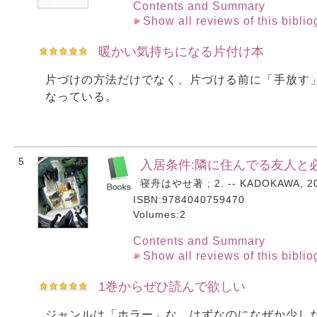
Contents and Summary
Show all reviews of this bibli
暖かい気持ちになる片付け本
片づけの方法だけでなく、片づける前に「手放す
なっている。
5
入居条件:隣に住んでる友人と
寝舟はやせ著 ; 2. -- KADOKAWA, 20
ISBN:9784040759470
Volumes:2
Contents and Summary
Show all reviews of this bibli
1巻からぜひ読んで欲しい
ジャンルは「ホラー」な、はずなのになぜか少し