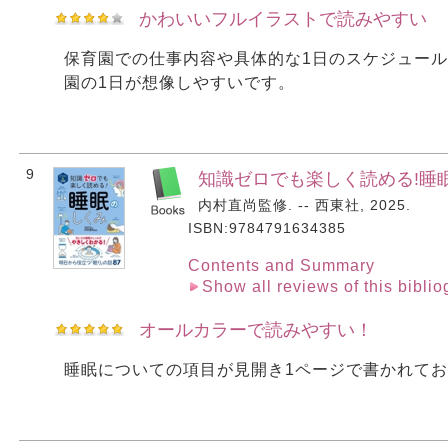
かわいいフルイラストで読みやすい
保育園での仕事内容や具体的な1日のスケジュー
園の1日が想像しやすいです。
9
知識ゼロでも楽しく読める!睡眠
内村直尚監修. -- 西東社, 2025.
ISBN:9784791634385
Contents and Summary
Show all reviews of this bibli
オールカラーで読みやすい！
睡眠についての項目が見開き1ページで書かれて