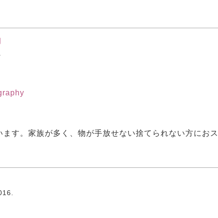
納
.
ography
います。家族が多く、物が手放せない捨てられない方にお
16.