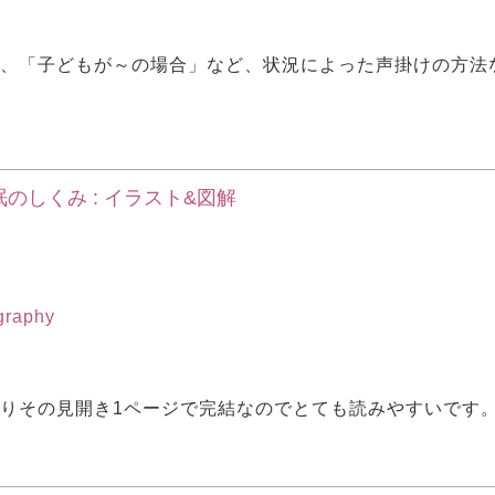
ル、「子どもが～の場合」など、状況によった声掛けの方法
のしくみ : イラスト&図解
ography
おりその見開き1ページで完結なのでとても読みやすいです