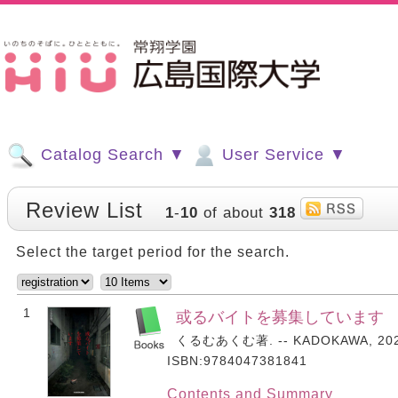
Catalog Search ▼
User Service ▼
Review List
1
-
10
of about
318
Select the target period for the search.
1
或るバイトを募集しています
くるむあくむ著. -- KADOKAWA, 202
ISBN:9784047381841
Contents and Summary