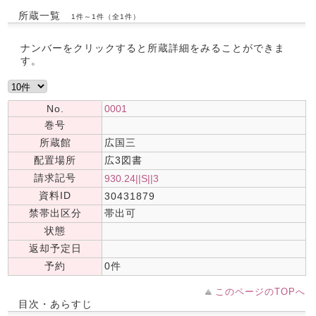
所蔵一覧
1件～1件（全1件）
ナンバーをクリックすると所蔵詳細をみることができま
す。
No.
0001
巻号
所蔵館
広国三
配置場所
広3図書
請求記号
930.24||S||3
資料ID
30431879
禁帯出区分
帯出可
状態
返却予定日
予約
0件
このページのTOPへ
目次・あらすじ