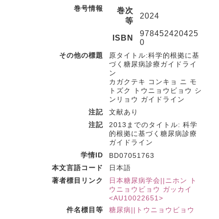
巻号情報
巻次
2024
等
978452420425
ISBN
0
その他の標題
原タイトル:科学的根拠に基
づく糖尿病診療ガイドライ
ン
カガクテキ コンキョ ニ モ
トズク トウニョウビョウ シ
ンリョウ ガイドライン
注記
文献あり
注記
2013までのタイトル: 科学
的根拠に基づく糖尿病診療
ガイドライン
学情ID
BD07051763
本文言語コード
日本語
著者標目リンク
日本糖尿病学会||ニホン ト
ウニョウビョウ ガッカイ
<AU10022651>
件名標目等
糖尿病||トウニョウビョウ