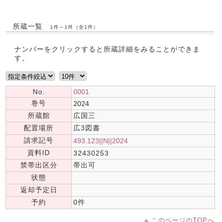
所蔵一覧
1件～1件（全1件）
ナンバーをクリックすると所蔵詳細をみることができま
す。
No.
0001
巻号
2024
所蔵館
広国三
配置場所
広3図書
請求記号
493.123||N||2024
資料ID
32430253
禁帯出区分
帯出可
状態
返却予定日
予約
0件
このページのTOPへ