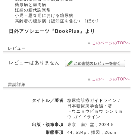
糖尿病と歯周病
妊婦の糖代謝異常
小児・思春期における糖尿病
高齢者の糖尿病（認知症を含む）〔ほか〕
日外アソシエーツ『BookPlus』より
このページのTOPへ
レビュー
レビューはありません
このページのTOPへ
書誌詳細
タイトル／著者
糖尿病診療ガイドライン /
日本糖尿病学会編・著
トウニョウビョウ シンリョ
ウ ガイドライン
出版・頒布事項
東京 : 南江堂 , 2024.5
形態事項
44, 534p : 挿図 ; 26cm