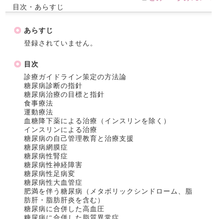
目次・あらすじ
あらすじ
登録されていません。
目次
診療ガイドライン策定の方法論
糖尿病診断の指針
糖尿病治療の目標と指針
食事療法
運動療法
血糖降下薬による治療（インスリンを除く）
インスリンによる治療
糖尿病の自己管理教育と治療支援
糖尿病網膜症
糖尿病性腎症
糖尿病性神経障害
糖尿病性足病変
糖尿病性大血管症
肥満を伴う糖尿病（メタボリックシンドローム、脂
肪肝・脂肪肝炎を含む）
糖尿病に合併した高血圧
糖尿病に合併した脂質異常症