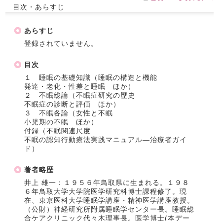
目次・あらすじ
あらすじ
登録されていません。
目次
１ 睡眠の基礎知識（睡眠の構造と機能
発達・老化・性差と睡眠 ほか）
２ 不眠総論（不眠症研究の歴史
不眠症の診断と評価 ほか）
３ 不眠各論（女性と不眠
小児期の不眠 ほか）
付録（不眠関連尺度
不眠の認知行動療法実践マニュアル―治療者ガイ
ド）
著者略歴
井上 雄一：１９５６年鳥取県に生まれる。１９８
６年鳥取大学大学院医学研究科博士課程修了。現
在、東京医科大学睡眠学講座・精神医学講座教授。
（公財）神経研究所附属睡眠学センター長。睡眠総
合ケアクリニック代々木理事長。医学博士(本デー