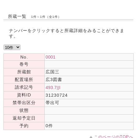
所蔵一覧
1件～1件（全1件）
ナンバーをクリックすると所蔵詳細をみることができま
す。
No.
0001
巻号
所蔵館
広国三
配置場所
広3図書
請求記号
493.7||I
資料ID
31230724
禁帯出区分
帯出可
状態
返却予定日
予約
0件
このページのTOPへ