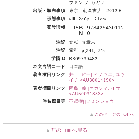
フミン ノ カガク
出版・頒布事項
東京 : 朝倉書店 , 2012.6
形態事項
viii, 246p ; 21cm
巻号情報
ISB
978425430112
N
0
注記
文献: 各章末
注記
索引: p[241]-246
学情ID
BB09739482
本文言語コード
日本語
著者標目リンク
井上, 雄一||イノウエ, ユウ
イチ <AU30014190>
著者標目リンク
岡島, 義||オカジマ, イサ
<AU50031333>
件名標目等
不眠症||フミンショウ
このページのTOPへ
前の画面へ戻る