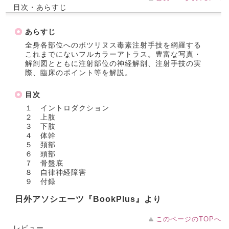
目次・あらすじ
あらすじ
全身各部位へのボツリヌス毒素注射手技を網羅する
これまでにないフルカラーアトラス。豊富な写真・
解剖図とともに注射部位の神経解剖、注射手技の実
際、臨床のポイント等を解説。
目次
１ イントロダクション
２ 上肢
３ 下肢
４ 体幹
５ 頚部
６ 頭部
７ 骨盤底
８ 自律神経障害
９ 付録
日外アソシエーツ『BookPlus』より
このページのTOPへ
レビュー