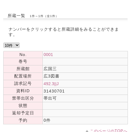
所蔵一覧
1件～1件（全1件）
ナンバーをクリックすると所蔵詳細をみることができま
す。
No.
0001
巻号
所蔵館
広国三
配置場所
広3図書
請求記号
492.3||J
資料ID
31430701
禁帯出区分
帯出可
状態
返却予定日
予約
0件
このページのTOPへ