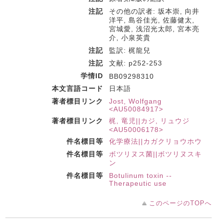
注記
その他の訳者: 坂本崇, 向井
洋平, 島谷佳光, 佐藤健太,
宮城愛, 浅沼光太郎, 宮本亮
介, 小泉英貴
注記
監訳: 梶龍兒
注記
文献: p252-253
学情ID
BB09298310
本文言語コード
日本語
著者標目リンク
Jost, Wolfgang
<AU50084917>
著者標目リンク
梶, 竜児||カジ, リュウジ
<AU50006178>
件名標目等
化学療法||カガクリョウホウ
件名標目等
ボツリヌス菌||ボツリヌスキ
ン
件名標目等
Botulinum toxin --
Therapeutic use
このページのTOPへ