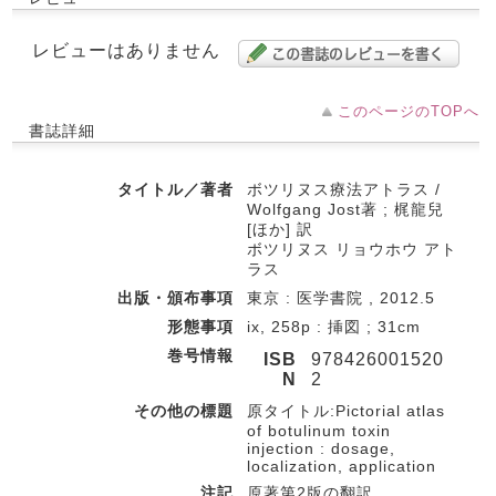
レビューはありません
このページのTOPへ
書誌詳細
タイトル／著者
ボツリヌス療法アトラス /
Wolfgang Jost著 ; 梶龍兒
[ほか] 訳
ボツリヌス リョウホウ アト
ラス
出版・頒布事項
東京 : 医学書院 , 2012.5
形態事項
ix, 258p : 挿図 ; 31cm
巻号情報
ISB
978426001520
N
2
その他の標題
原タイトル:Pictorial atlas
of botulinum toxin
injection : dosage,
localization, application
注記
原著第2版の翻訳