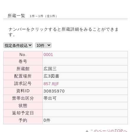
所蔵一覧
1件～1件（全1件）
ナンバーをクリックすると所蔵詳細をみることができま
す。
No.
0001
巻号
所蔵館
広国三
配置場所
広3図書
請求記号
857.8||F
資料ID
30835970
禁帯出区分
帯出可
状態
返却予定日
予約
0件
このページのTOPへ