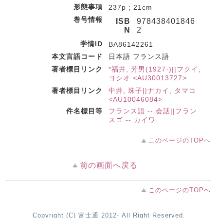
形態事項
237p ; 21cm
巻号情報
ISB
978438401846
N
2
学情ID
BA86142261
本文言語コード
日本語 フランス語
著者標目リンク
*福井, 芳男(1927-)||フクイ,
ヨシオ <AU30013727>
著者標目リンク
中井, 珠子||ナカイ, タマコ
<AU10046084>
件名標目等
フランス語 -- 会話||フラン
スゴ -- カイワ
このページのTOPへ
前の画面へ戻る
このページのTOPへ
Copyright (C) 富士通 2012- All Right Reserved.