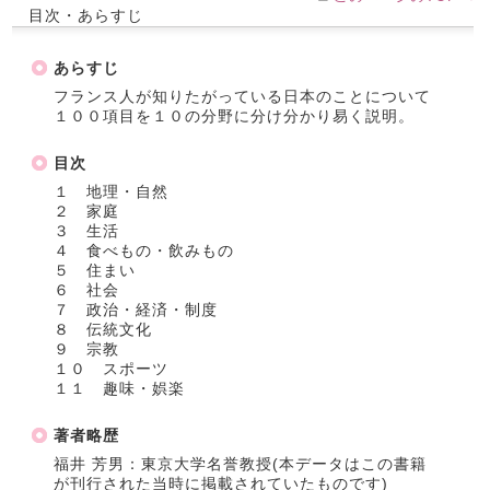
目次・あらすじ
あらすじ
フランス人が知りたがっている日本のことについて
１００項目を１０の分野に分け分かり易く説明。
目次
１ 地理・自然
２ 家庭
３ 生活
４ 食べもの・飲みもの
５ 住まい
６ 社会
７ 政治・経済・制度
８ 伝統文化
９ 宗教
１０ スポーツ
１１ 趣味・娯楽
著者略歴
福井 芳男：東京大学名誉教授(本データはこの書籍
が刊行された当時に掲載されていたものです)