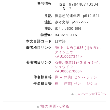
巻号情報
ISB
978448773334
N
7
注記
禅思想関連年表: p512-521
注記
参考文献: p522-527
注記
索引: p530-586
学情ID
BA86125116
本文言語コード
日本語
著者標目リンク
*田上, 太秀(1935-)||タガミ,
タイシュウ
<AU10027344>
著者標目リンク
石井, 修道(1943-)||イシイ,
シュウドウ
<AU00027000>
件名標目等
禅 -- 辞典||ゼン -- ジテン
件名標目等
禅 -- 辞書||ゼン -- ジショ
このページのTOPへ
前の画面へ戻る