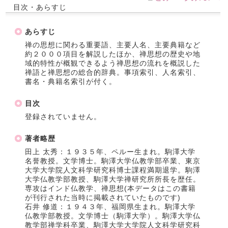
目次・あらすじ
あらすじ
禅の思想に関わる重要語、主要人名、主要典籍など
約２０００項目を解説したほか、禅思想の歴史や地
域的特性が概観できるよう禅思想の流れを概説した
禅語と禅思想の総合的辞典。事項索引、人名索引、
書名・典籍名索引が付く。
目次
登録されていません。
著者略歴
田上 太秀：１９３５年、ペルー生まれ。駒澤大学
名誉教授。文学博士。駒澤大学仏教学部卒業、東京
大学大学院人文科学研究科博士課程満期退学。駒澤
大学仏教学部教授、駒澤大学禅研究所所長を歴任。
専攻はインド仏教学、禅思想(本データはこの書籍
が刊行された当時に掲載されていたものです)
石井 修道：１９４３年、福岡県生まれ。駒澤大学
仏教学部教授。文学博士（駒澤大学）。駒澤大学仏
教学部禅学科卒業、駒澤大学大学院人文科学研究科