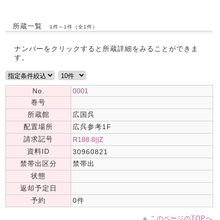
所蔵一覧
1件～1件（全1件）
ナンバーをクリックすると所蔵詳細をみることができま
す。
No.
0001
巻号
所蔵館
広国呉
配置場所
広呉参考1F
請求記号
R188.8||Z
資料ID
30960821
禁帯出区分
禁帯出
状態
返却予定日
予約
0件
このページのTOPへ