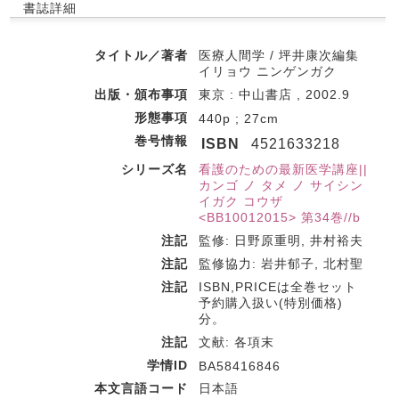
書誌詳細
タイトル／著者
医療人間学 / 坪井康次編集
イリョウ ニンゲンガク
出版・頒布事項
東京 : 中山書店 , 2002.9
形態事項
440p ; 27cm
巻号情報
ISBN
4521633218
シリーズ名
看護のための最新医学講座||
カンゴ ノ タメ ノ サイシン
イガク コウザ
<BB10012015> 第34巻//b
注記
監修: 日野原重明, 井村裕夫
注記
監修協力: 岩井郁子, 北村聖
注記
ISBN,PRICEは全巻セット
予約購入扱い(特別価格)
分。
注記
文献: 各項末
学情ID
BA58416846
本文言語コード
日本語