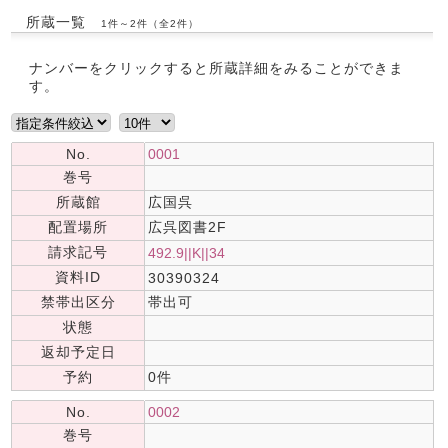
所蔵一覧
1件～2件（全2件）
ナンバーをクリックすると所蔵詳細をみることができま
す。
No.
0001
巻号
所蔵館
広国呉
配置場所
広呉図書2F
請求記号
492.9||K||34
資料ID
30390324
禁帯出区分
帯出可
状態
返却予定日
予約
0件
No.
0002
巻号