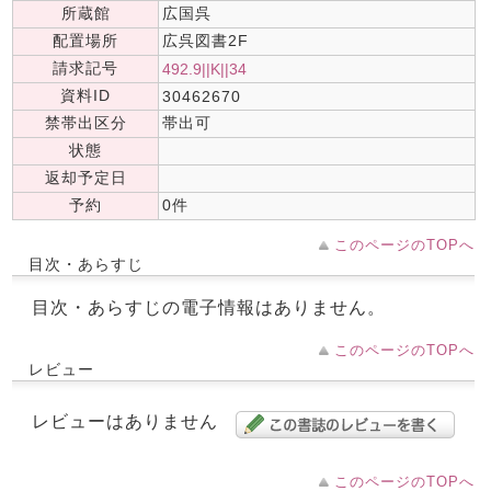
所蔵館
広国呉
配置場所
広呉図書2F
請求記号
492.9||K||34
資料ID
30462670
禁帯出区分
帯出可
状態
返却予定日
予約
0件
このページのTOPへ
目次・あらすじ
目次・あらすじの電子情報はありません。
このページのTOPへ
レビュー
レビューはありません
このページのTOPへ