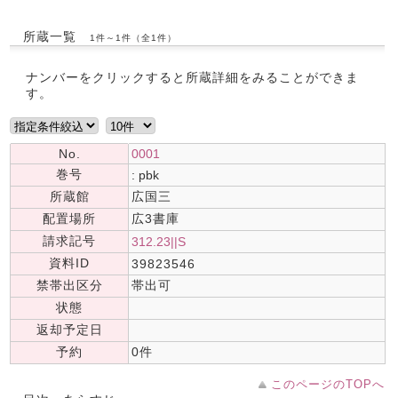
所蔵一覧
1件～1件（全1件）
ナンバーをクリックすると所蔵詳細をみることができま
す。
No.
0001
巻号
: pbk
所蔵館
広国三
配置場所
広3書庫
請求記号
312.23||S
資料ID
39823546
禁帯出区分
帯出可
状態
返却予定日
予約
0件
このページのTOPへ