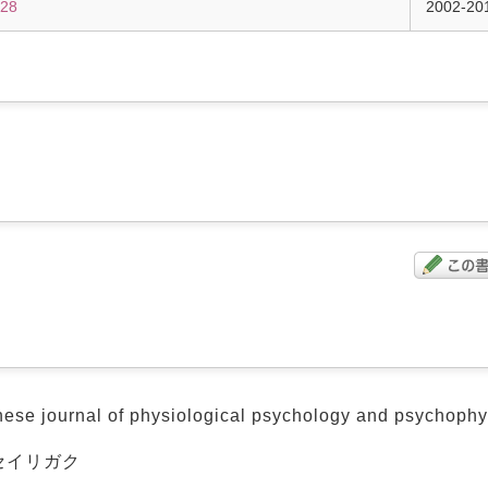
-28
2002-20
urnal of physiological psychology and psychophy
セイリガク