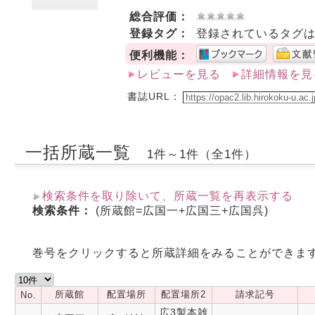
総合評価：
登録タグ：
登録されているタグ
便利機能：
レビューを見る
詳細情報を見
書誌URL：
一括所蔵一覧
1件～1件（全1件）
検索条件を取り除いて、所蔵一覧を再表示する
検索条件：
(所蔵館=広国一+広国三+広国呉)
巻号をクリックすると所蔵詳細をみることができま
所蔵館
配置場所
配置場所2
請求記号
No.
広3製本雑