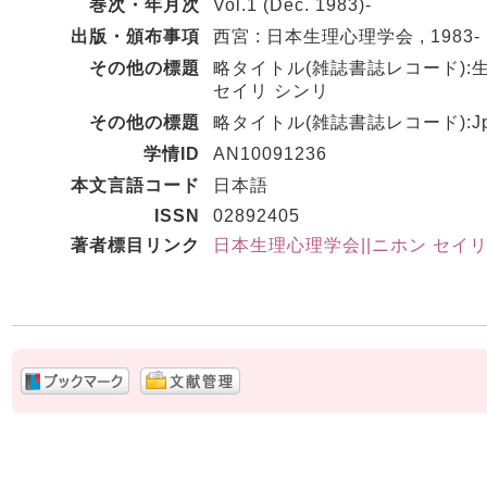
巻次・年月次
Vol.1 (Dec. 1983)-
出版・頒布事項
西宮 : 日本生理心理学会 , 1983-
その他の標題
略タイトル(雑誌書誌レコード):
セイリ シンリ
その他の標題
略タイトル(雑誌書誌レコード):Jpn. J. p
学情ID
AN10091236
本文言語コード
日本語
ISSN
02892405
著者標目リンク
日本生理心理学会||ニホン セイリ シ