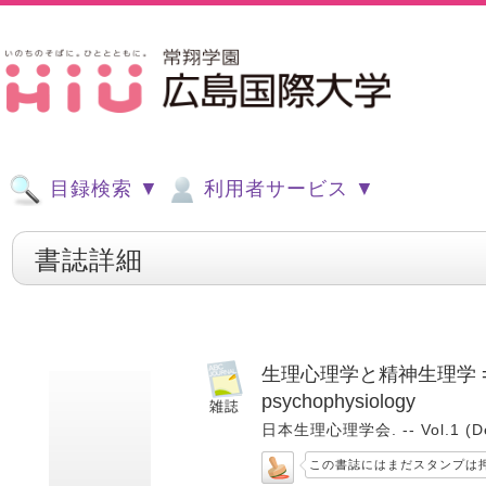
目録検索 ▼
利用者サービス ▼
書誌詳細
生理心理学と精神生理学 = Japane
psychophysiology
日本生理心理学会. -- Vol.1 (De
この書誌にはまだスタンプは