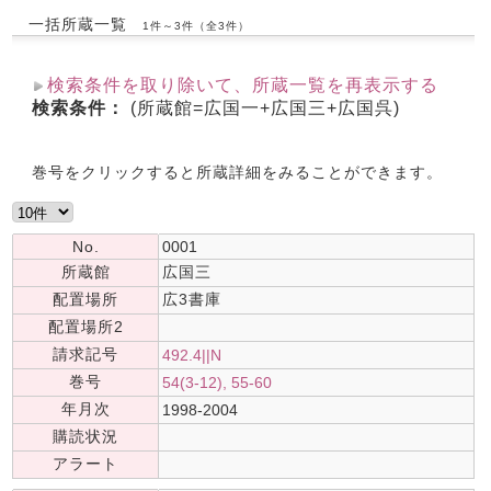
一括所蔵一覧
1件～3件（全3件）
検索条件を取り除いて、所蔵一覧を再表示する
検索条件：
(所蔵館=広国一+広国三+広国呉)
巻号をクリックすると所蔵詳細をみることができます。
No.
0001
所蔵館
広国三
配置場所
広3書庫
配置場所2
請求記号
492.4||N
巻号
54(3-12), 55-60
年月次
1998-2004
購読状況
アラート