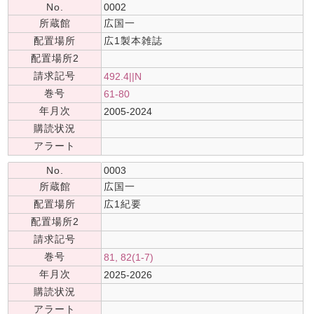
No.
0002
所蔵館
広国一
配置場所
広1製本雑誌
配置場所2
請求記号
492.4||N
巻号
61-80
年月次
2005-2024
購読状況
アラート
No.
0003
所蔵館
広国一
配置場所
広1紀要
配置場所2
請求記号
巻号
81, 82(1-7)
年月次
2025-2026
購読状況
アラート