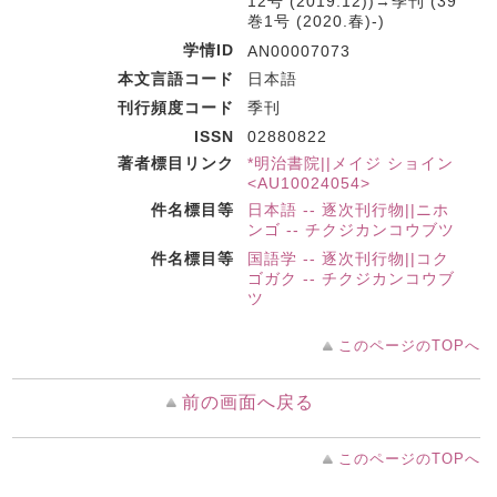
12号 (2019.12))→季刊 (39
巻1号 (2020.春)-)
学情ID
AN00007073
本文言語コード
日本語
刊行頻度コード
季刊
ISSN
02880822
著者標目リンク
*明治書院||メイジ ショイン
<AU10024054>
件名標目等
日本語 -- 逐次刊行物||ニホ
ンゴ -- チクジカンコウブツ
件名標目等
国語学 -- 逐次刊行物||コク
ゴガク -- チクジカンコウブ
ツ
このページのTOPへ
前の画面へ戻る
このページのTOPへ